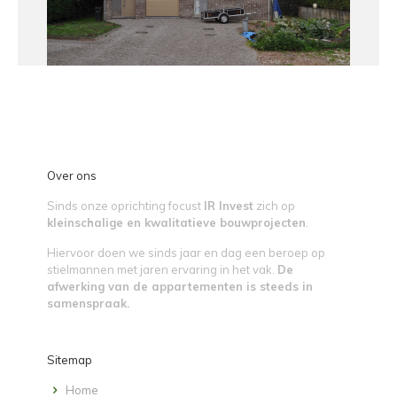
Over ons
Sinds onze oprichting focust
IR Invest
zich op
kleinschalige en kwalitatieve bouwprojecten
.
Hiervoor doen we sinds jaar en dag een beroep op
stielmannen met jaren ervaring in het vak.
De
afwerking van de appartementen is steeds in
samenspraak.
Sitemap
Home