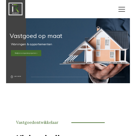
Vastgoed op maat
Woningen & appartementen
Bekijk onze lopende projecten >
LEES MEER
Vastgoedontwikkelaar